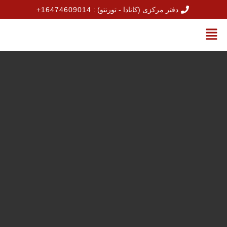
 مرکزی (کانادا - تورنتو) :
+16474609014