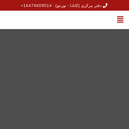
 مرکزی (کانادا - تورنتو) :
+16474609014