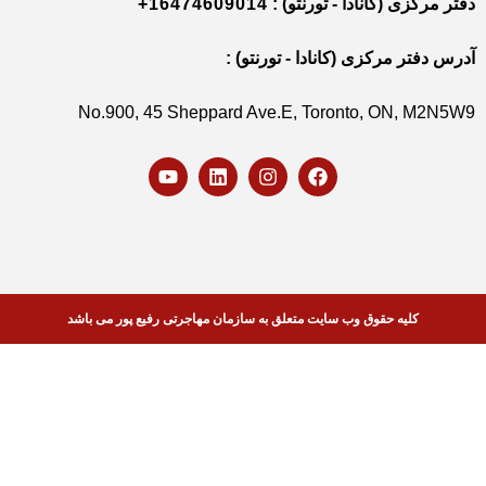
ا - تورنتو) :
+16474609014
(کانادا - تورنتو) :
No.900, 45 Sheppard Ave.E, Toron
وب سایت متعلق به سازمان مهاجرتی رفیع پور می باشد